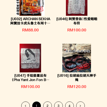
[U032] ARCHAN SEKHA
[U046] 阿赞普依性爱啪啪
阿贊捨卡虎头鲁士布周十面
布符
派布符
RM88.00
RM100.00
[U047] 手绘能量法布
[U016] 拉胡庙拉胡天神手
（Pha Yant Jon Fon Boo
绳
Nam Mok）—（意指强化
RM100.00
RM120.00
吸引力的法布）
1
2
3
4