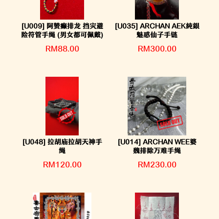
[U009] 阿赞癫排龙 挡灾避
[U035] ARCHAN AEK純銀
险符管手绳 (男女都可佩戴)
魅惑仙子手链
RM88.00
RM300.00
[U048] 拉胡庙拉胡天神手
[U014] ARCHAN WEE婆
绳
魏排除万难手绳
RM120.00
RM230.00