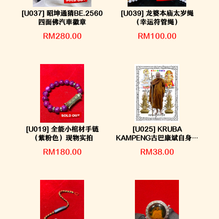
[U037] 昭坤通猜BE.2560
[U039] 龙婆本庙太岁绳
四面佛汽車徽章
（幸运符管绳）
RM280.00
RM100.00
[U019] 全能小棺材手链
[U025] KRUBA
（紫粉色）现物实拍
KAMPENG古巴康斌自身贴
纸
RM180.00
RM38.00