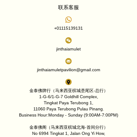
联系客服
+01115139131
jinthaiamulet
jinthaiamuletpavilion@gmail.com
金泰佛牌行（马来西亚槟城垄尾区-总行）
1-G-6/1-G-7 Goldhill Complex,
Tingkat Paya Terubong 1,
11060 Paya Terubong Pulau Pinang.
Business Hour:Monday - Sunday (9:00AM-7:00PM)
金泰佛阁（马来西亚槟城北海-首间分行）
No 6994 Tingkat 1, Jalan Ong Yi How,