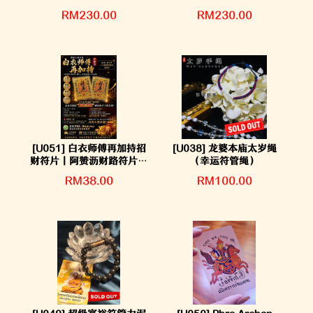
料｜人缘魅力手链
料｜人缘魅力手链
RM230.00
RM230.00
[U051] 白衣师傅再加持招
[U038] 龙婆本庙太岁绳
财符片｜阿赞沥财路符片｜
（幸运符管绳）
正财偏财五路财
RM38.00
RM100.00