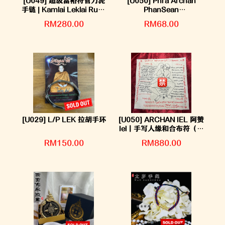
[U049] 超级富裕符管力泥
[U050] Phra Archan
手链 | Kamlai Leklai Ruay
PhanSean
Larn Larn Takrut Rung
Wat PhaChaReanTham
RM280.00
RM68.00
Yant
@ Silawas
[U029] L/P LEK 拉胡手环
[U050] ARCHAN IEL 阿赞
Iel｜手写人缘和合布符（限
量制作）
RM150.00
RM880.00