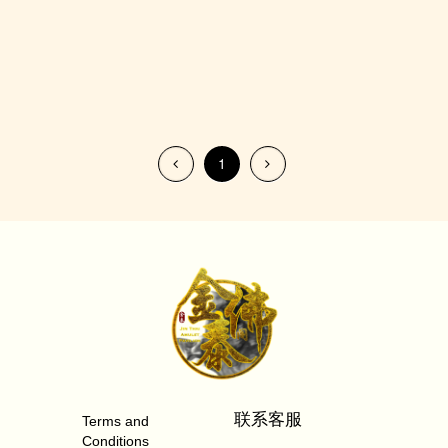
1
联系客服
Terms and
Conditions