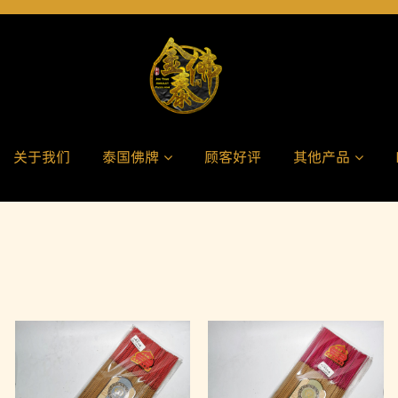
关于我们
泰国佛牌
顾客好评
其他产品