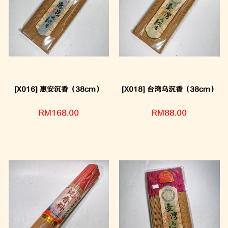
[X016] 惠安沉香（38cm）
[X018] 台湾乌沉香（38cm）
RM168.00
RM88.00