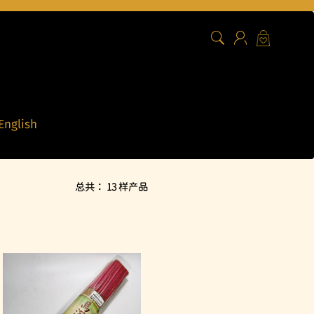
English
总共： 13 样产品