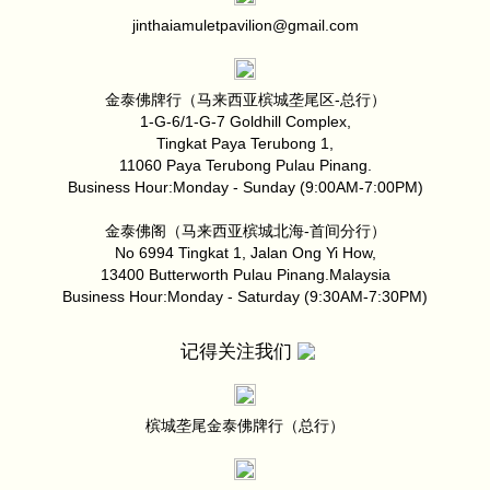
jinthaiamuletpavilion@gmail.com
金泰佛牌行（马来西亚槟城垄尾区-总行）
1-G-6/1-G-7 Goldhill Complex,
Tingkat Paya Terubong 1,
11060 Paya Terubong Pulau Pinang.
Business Hour:Monday - Sunday (9:00AM-7:00PM)
金泰佛阁（马来西亚槟城北海-首间分行）
No 6994 Tingkat 1, Jalan Ong Yi How,
13400 Butterworth Pulau Pinang.Malaysia
Business Hour:Monday - Saturday (9:30AM-7:30PM)
记得关注我们
槟城垄尾金泰佛牌行（总行）